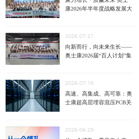
聚力增长・质赢未来 奥士
康2026年半年度战略发展大
会圆满召开
2026-07-21
向新而行，向未来生长——
奥士康2026届“百人计划”集
训圆满结营
2026-07-16
高速、高集成、高可靠：奥
士康超高层埋容混压PCB关
键技术突破
2026-06-29